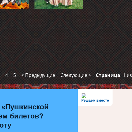
3
4
5
< Предыдущие
Следующие >
Страница
1 из
Решаем вместе
 «Пушкинской
ем билетов?
оту