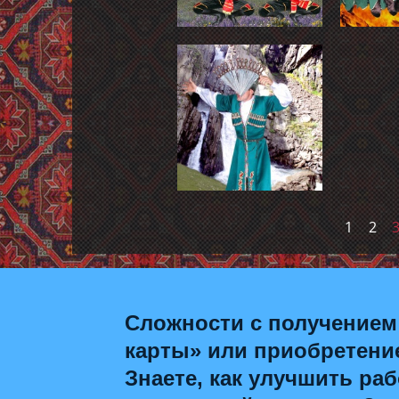
1
2
Сложности с получением
карты» или приобретени
Знаете, как улучшить раб