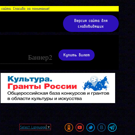
айта. Спасибо за понимание!
Версия сайта для
слабовидящих
Баннер2
Купить билет
Select Language
▼