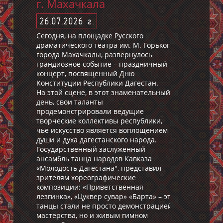
г. Махачкала
26.07.2026 г.
Сегодня, на площадке Русского
драматического театра им. М. Горького
города Махачкалы, развернулось
грандиозное событие – праздничный
концерт, посвященный Дню
Конституции Республики Дагестан.
На этой сцене, в этот знаменательный
день, свои таланты
продемонстрировали ведущие
творческие коллективы республики,
чье искусство является воплощением
души и духа дагестанского народа.
Государственный заслуженный
ансамбль танца народов Кавказа
«Молодость Дагестана", представил
зрителям хореографические
композиции: «Приветственная
лезгинка», «Цуквер сувар» «Барта» – эти
танцы стали не просто демонстрацией
мастерства, но и живым гимном