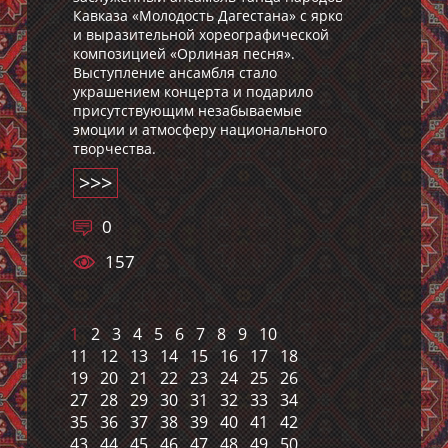
Кавказа «Молодость Дагестана» с яркой
и выразительной хореографической
композицией «Орлиная песня».
Выступление ансамбля стало
украшением концерта и подарило
присутствующим незабываемые
эмоции и атмосферу национального
творчества.
>>>
0
157
1
2
3
4
5
6
7
8
9
10
11
12
13
14
15
16
17
18
19
20
21
22
23
24
25
26
27
28
29
30
31
32
33
34
35
36
37
38
39
40
41
42
43
44
45
46
47
48
49
50