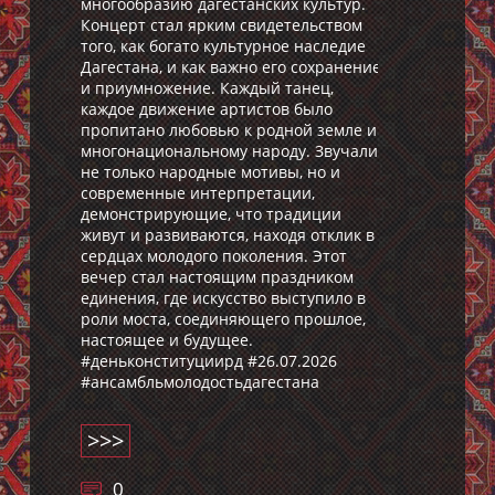
многообразию дагестанских культур.
Концерт стал ярким свидетельством
того, как богато культурное наследие
Дагестана, и как важно его сохранение
и приумножение. Каждый танец,
каждое движение артистов было
пропитано любовью к родной земле и
многонациональному народу. Звучали
не только народные мотивы, но и
современные интерпретации,
демонстрирующие, что традиции
живут и развиваются, находя отклик в
сердцах молодого поколения. Этот
вечер стал настоящим праздником
единения, где искусство выступило в
роли моста, соединяющего прошлое,
настоящее и будущее.
#деньконституциирд #26.07.2026
#ансамбльмолодостьдагестана
>>>
0