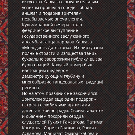
искусства Кавказа с оглушительным
успехом прошел в городе, собрав
аншлаг и подарив зрителям
незабываемые впечатления.
Кульминацией вечера стало
феерическое выступление
Государственного заслуженного
ансамбля танца народов Кавказа
«Молодость Дагестана». Их виртуозные,
полные страсти и изящества танцы
буквально заворожили публику, вызвав
бурю оваций. Каждый номер был
настоящим шедевром,
демонстрирующим глубину и
многообразие танцевальных традиций
региона.
Но на этом праздник не закончился!
Зрителей ждал еще один подарок –
встреча с любимыми артистами
дагестанской эстрады. Своим талантом
и обаянием покорили сердца
слушателей Рукият Гамзатова, Патимат
Кагирова, Лариса Гаджиева, Раисат
Асланова, Машидат Омарасхабова и