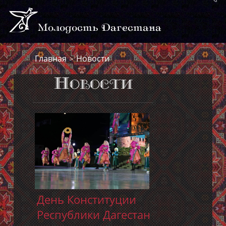
Молодость Дагестана
Главная
Новости
>
Новости
День Конституции
Республики Дагестан