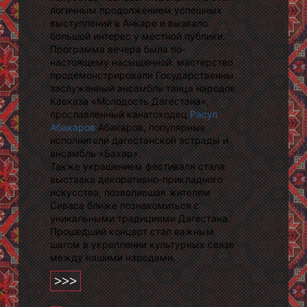
логичным продолжением успешных
выступлений в Анкаре и вызвало
большой интерес у местной публики.
Программа вечера была по-
настоящему насыщенной: мастерство
продемонстрировали Государственный
заслуженный ансамбль танца народов
Кавказа «Молодость Дагестана»,
прославленный канатоходец
Расул
Абакаров
Абакаров, популярные
исполнители дагестанской эстрады и
ансамбль «Бахар».
Также украшением фестиваля стала
выставка декоративно-прикладного
искусства, позволившая жителям
Сиваса ближе познакомиться с
уникальными традициями Дагестана.
Прошедший концерт стал важным
шагом в укреплении культурных связей
между нашими народами.
>>>