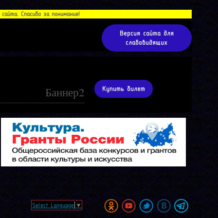
айта. Спасибо за понимание!
Версия сайта для
слабовидящих
Баннер2
Купить билет
Select Language
▼