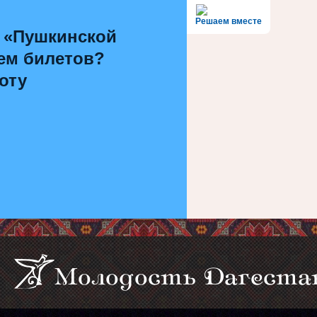
Решаем вместе
 «Пушкинской
ем билетов?
оту
Молодость Дагеста