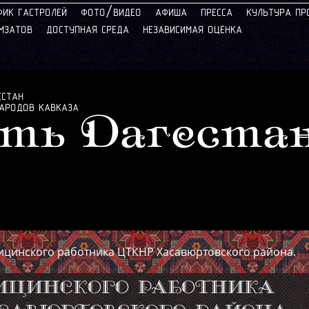
/
ФИК ГАСТРОЛЕЙ
ФОТО
ВИДЕО
АФИША
ПРЕССА
КУЛЬТУРА ПР
АМЗАТОВ
ДОСТУПНАЯ СРЕДА
НЕЗАВИСИМАЯ ОЦЕНКА
ЕСТАН
НАРОДОВ КАВКАЗА
ть Дагеста
ицинского работника ЦТКНР Хасавюртовского района.
ицинского работника