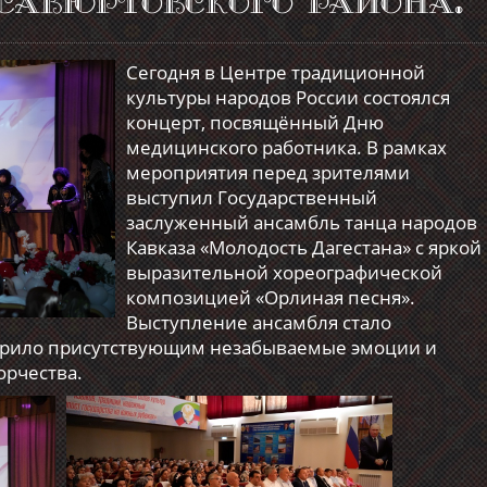
авюртовского района.
Сегодня в Центре традиционной
культуры народов России состоялся
концерт, посвящённый Дню
медицинского работника. В рамках
мероприятия перед зрителями
выступил Государственный
заслуженный ансамбль танца народов
Кавказа «Молодость Дагестана» с яркой
выразительной хореографической
композицией «Орлиная песня».
Выступление ансамбля стало
арило присутствующим незабываемые эмоции и
орчества.