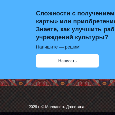
Сложности с получением
карты» или приобретени
Знаете, как улучшить раб
учреждений культуры?
Напишите — решим!
Написать
2026 г. © Молодость Дагестана