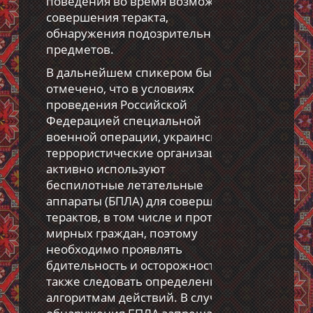
поведения во время возможного
совершения теракта,
обнаружения подозрительных
предметов.
В дальнейшем спикером было
отмечено, что в условиях
проведения Российской
Федерацией специальной
военной операции, украинские
террористические организации
активно используют
беспилотные летательные
аппараты (БПЛА) для совершения
терактов, в том числе и против
мирных граждан, поэтому
необходимо проявлять
бдительность и осторожность, а
также следовать определенным
алгоритмам действий. В случае