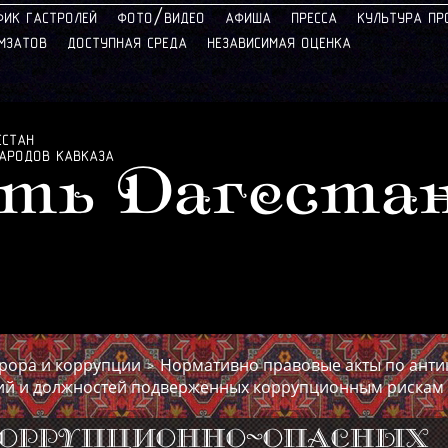
/
ФИК ГАСТРОЛЕЙ
ФОТО
ВИДЕО
АФИША
ПРЕССА
КУЛЬТУРА ПР
АМЗАТОВ
ДОСТУПНАЯ СРЕДА
НЕЗАВИСИМАЯ ОЦЕНКА
ЕСТАН
НАРОДОВ КАВКАЗА
ть Дагеста
ррора и коррупции
Нормативно правовые акты по ант
>
ий и должностей подверженных коррупционным рискам
коррупционно-опасных