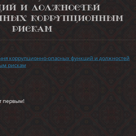
ий и должностей
нных коррупционным
рискам
чня коррупционно-опасных функций и должностей
ым рискам
т первым!