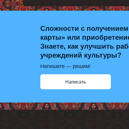
Сложности с получением
карты» или приобретени
Знаете, как улучшить раб
учреждений культуры?
Напишите — решим!
Написать