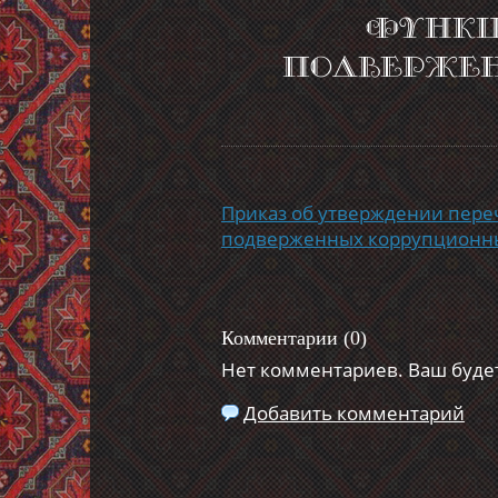
функц
подверже
Приказ об утверждении пере
подверженных коррупционн
Комментарии (
0
)
Нет комментариев. Ваш буде
Добавить комментарий