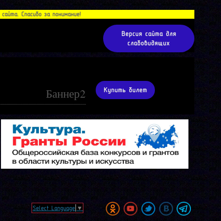
айта. Спасибо за понимание!
Версия сайта для
слабовидящих
Баннер2
Купить билет
Select Language
▼