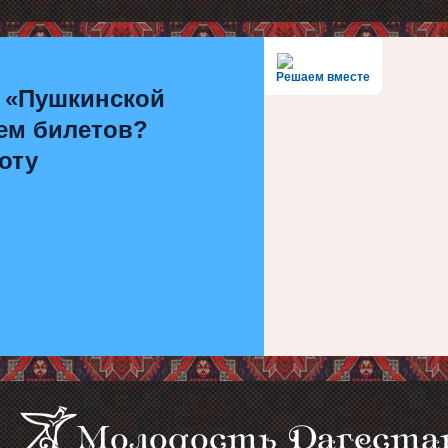
Решаем вместе
 «Пушкинской
ем билетов?
оту
Молодость Дагеста