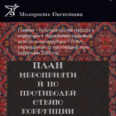
Молодость Дагестана
Главная
Культура против террора и
>
коррупции
Нормативно правовые
>
акты по антикоррупции
ПЛАН
>
мероприятий по противодействию
коррупции 2023 год.
ПЛАН
мероприяти
й по
противодей
ствию
коррупции