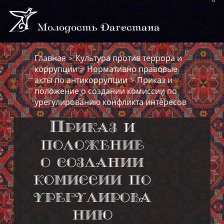
Молодость Дагестана
Главная
Культура против террора и
>
коррупции
Нормативно правовые
>
акты по антикоррупции
Приказ и
>
положение о создании комиссии по
урегулированию конфликта интересов
Приказ и
положение
о создании
комиссии по
урегулирова
нию