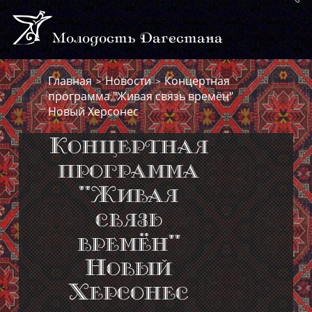
Молодость Дагестана
Главная
Новости
Концертная
>
>
программа "Живая связь времён"
Новый Херсонес
Концертная
программа
"Живая
связь
времён"
Новый
Херсонес