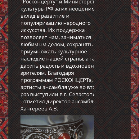
"Росконцерту" и Министерству
культуры РФ за их неоценимый
вклад в развитие и
популяризацию народного
искусства. Их поддержка
позволяет нам, заниматься
любимым делом, сохранять и
приумножать культурное
наследие нашей страны, а также
дарить радость и вдохновение
зрителям. Благодаря
программам РОСКОНЦЕРТа,
артисты ансамбля уже во второй
раз выступили в г. Севастополь ",
- отметил директор ансамбля
Хангереев А.З.