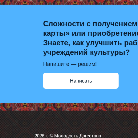
Сложности с получением
карты» или приобретени
Знаете, как улучшить раб
учреждений культуры?
Напишите — решим!
Написать
2026 г. © Молодость Дагестана