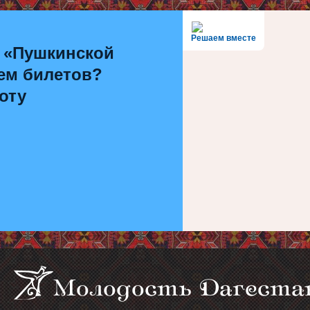
Решаем вместе
 «Пушкинской
ем билетов?
оту
Молодость Дагеста